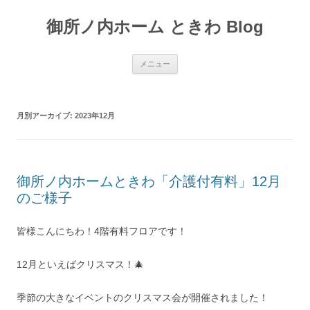
御所ノ内ホーム ときわ Blog
コ
メニュー
ン
テ
ン
ツ
へ
月別アーカイブ:
2023年12月
移
動
御所ノ内ホームときわ「介護付有料」12月
のご様子
皆様こんにちわ！4階有料フロアです！
12月といえばクリスマス！🎄
季節の大きなイベントのクリスマス会が開催されました！