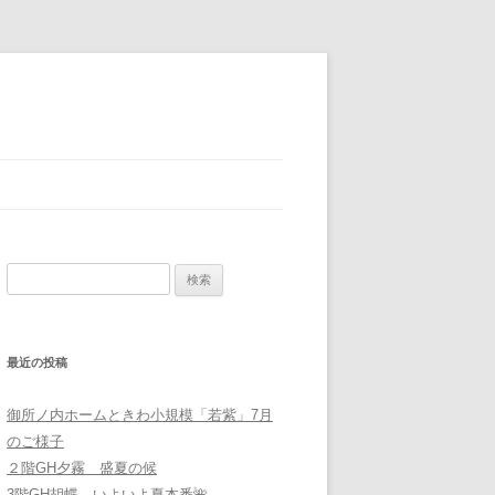
検
索
:
最近の投稿
御所ノ内ホームときわ小規模「若紫」7月
のご様子
２階GH夕霧 盛夏の候
3階GH胡蝶 いよいよ夏本番🌺