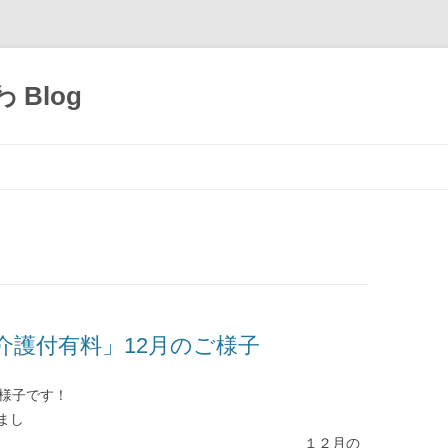
Blog
コ
ン
テ
ン
ツ
へ
移
動
介護付有料」12月のご様子
付き有料 12月のご様子です！
まし
 １２月の