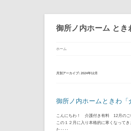
御所ノ内ホーム ときわ 
ホーム
月別アーカイブ:
2024年12月
御所ノ内ホームときわ「
こんにちわ！ 介護
この
１２月に入り本格的に寒くなってき
た‥‥