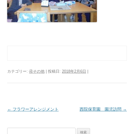
カテゴリー:
④その他
| 投稿日:
2018年2月6日
|
投
←
フラワーアレンジメント
西院保育園 園児訪問
→
稿
ナ
検