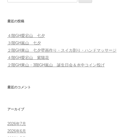
ビ
索
ゲ
:
ー
最近の投稿
シ
ョ
４階GH愛宕山 七夕
ン
３階GH嵐山 七夕
２階GH東山 七夕壁画作り・スイカ割り・ハンドマッサージ
４階GH愛宕山 紫陽花
２階GH東山・3階GH嵐山 誕生日会＆水中コイン投げ
最近のコメント
アーカイブ
2026年7月
2026年6月