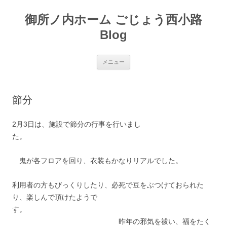
御所ノ内ホーム ごじょう西小路
Blog
コ
メニュー
ン
テ
ン
ツ
へ
節分
移
動
2月3日は、施設で節分の行事を行いまし
た。
鬼が各フロアを回り、衣装もかなりリアルでした。
利用者の方もびっくりしたり、必死で豆をぶつけておられた
り、楽しんで頂けたようで
す。
昨年の邪気を祓い、福をたく