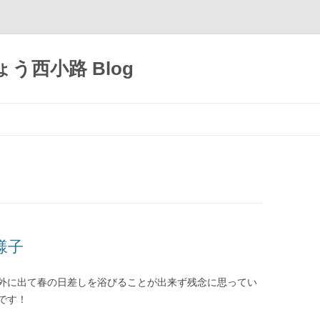
う西小路 Blog
コ
ン
テ
ン
ツ
へ
移
動
様子
外に出て春の日差しを浴びることが出来ず残念に思ってい
です！