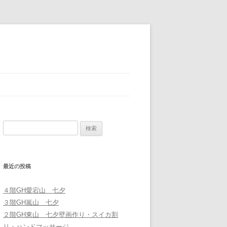
検
索
:
最近の投稿
４階GH愛宕山 七夕
３階GH嵐山 七夕
２階GH東山 七夕壁画作り・スイカ割
り・ハンドマッサージ