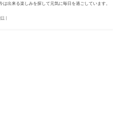
今は出来る楽しみを探して元気に毎日を過ごしています。
0日
|