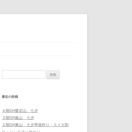
検
索
:
最近の投稿
４階GH愛宕山 七夕
３階GH嵐山 七夕
２階GH東山 七夕壁画作り・スイカ割
り・ハンドマッサージ