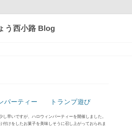
う西小路 Blog
コ
ン
テ
ン
ツ
へ
移
動
ィンパーティー トランプ遊び
少し早いですが、ハロウィンパーティーを開催しました。
り付けをしたお菓子を美味しそうに召し上がっておられま