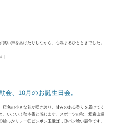
ず笑い声をあげたりしなから、心温まるひとときでした。
8日
|
動会、10月のお誕生日会。
、橙色の小さな花が咲き誇り、甘みのある香りを届けてく
と、いよいよ秋本番と感じます。スポーツの秋、愛宕山運
①輪っかリレー②ピンポン玉飛ばし③パン喰い競争です。