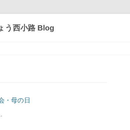
う西小路 Blog
コ
ン
テ
ン
ツ
へ
移
動
日会・母の日
た。