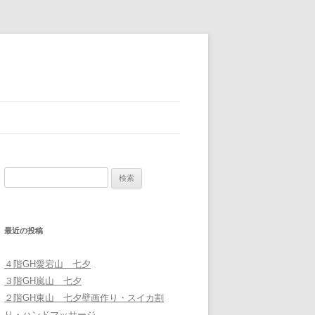
検
索
:
最近の投稿
４階GH愛宕山 七夕
３階GH嵐山 七夕
２階GH東山 七夕壁画作り・スイカ割
り・ハンドマッサージ