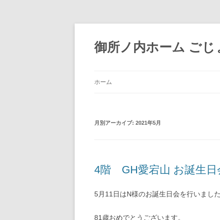
御所ノ内ホーム ごじょ
ホーム
月別アーカイブ:
2021年5月
4階 GH愛宕山 お誕生
5月11日はN様のお誕生日会を行いまし
81歳おめでとうございます。