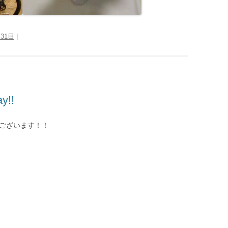
月31日
|
y!!
うございます！！