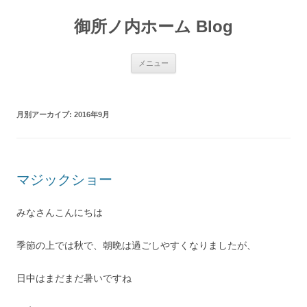
御所ノ内ホーム Blog
コ
メニュー
ン
テ
ン
ツ
へ
月別アーカイブ:
2016年9月
移
動
マジックショー
みなさんこんにちは
季節の上では秋で、朝晩は過ごしやすくなりましたが、
日中はまだまだ暑いですね