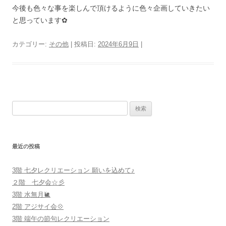
今後も色々な事を楽しんで頂けるように色々企画していきたい
と思っています✿
カテゴリー:
その他
| 投稿日:
2024年6月9日
|
検
索
:
最近の投稿
3階 七夕レクリエーション 願いを込めて♪
２階 七夕会☆彡
3階 水無月🐌
2階 アジサイ会💠
3階 端午の節句レクリエーション